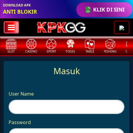
DOWNLOAD APK
KLIK DI SINI
ANTI BLOKIR
SLOT
CASINO
SPORT
TOGEL
TABLE
FISHING
COCK
Masuk
User Name
Password