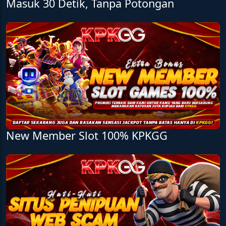
Masuk 30 Detik, Tanpa Potongan
New Member Slot 100% KPKGG