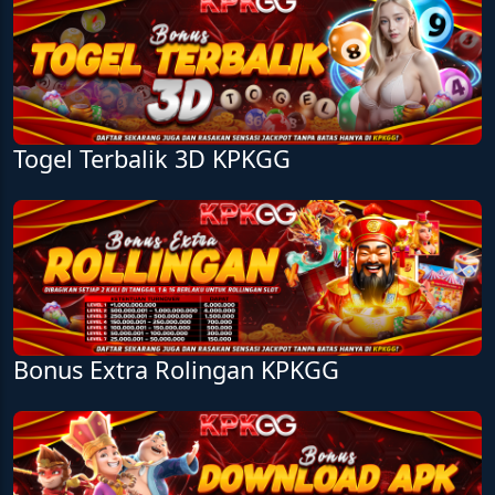
Togel Terbalik 3D KPKGG
Bonus Extra Rolingan KPKGG