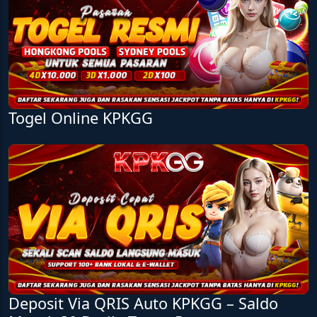
Togel Online KPKGG
Deposit Via QRIS Auto KPKGG – Saldo