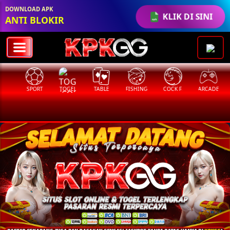
DOWNLOAD APK
KLIK DI SINI
ANTI BLOKIR
SPORT
TOGEL
TABLE
FISHING
COCK F.
ARCADE
PR