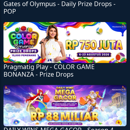
Gates of Olympus - Daily Prize Drops -
POP
Pragmatig Play - COLOR GAME
BONANZA - Prize Drops
DAILY WINS MEGA GACOR - Season 4