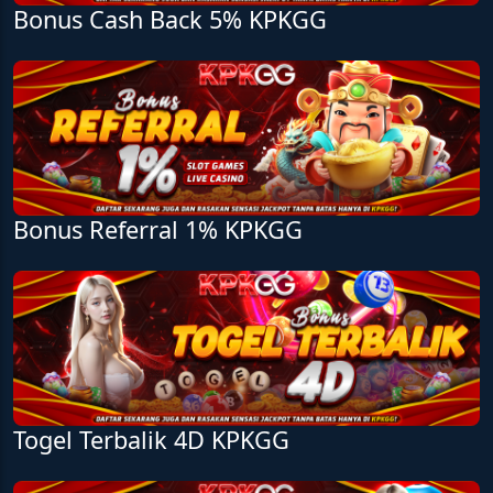
Bonus Cash Back 5% KPKGG
Bonus Referral 1% KPKGG
Togel Terbalik 4D KPKGG