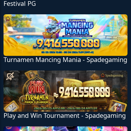
Festival PG
Turnamen Mancing Mania - Spadegaming
Play and Win Tournament - Spadegaming